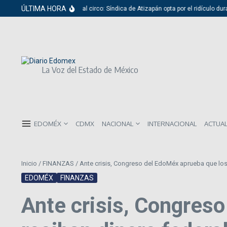
Saltar al contenido
ÚLTIMA HORA
Del cabildo al circo: Síndica de Atizapán opta por el ridículo dura
La Voz del Estado de México
EDOMÉX
CDMX
NACIONAL
INTERNACIONAL
ACTUA
Inicio
/
FINANZAS
/
Ante crisis, Congreso del EdoMéx aprueba que los
EDOMÉX
FINANZAS
Ante crisis, Congres