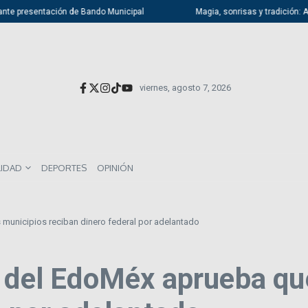
nte presentación de Bando Municipal
Magia, sonrisas y tradición: Atiza
viernes, agosto 7, 2026
LIDAD
DEPORTES
OPINIÓN
 municipios reciban dinero federal por adelantado
o del EdoMéx aprueba qu