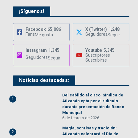
¡Síguenos!
Facebook
65,086
X (Twitter)
1,248
Fans
Seguidores
Me gusta
Seguir
Instagram
1,345
Youtube
5,345
Suscriptores
Seguidores
Seguir
Suscribirse
Noticias destacadas:
Del cabildo al circo: Síndica de
1
Atizapán opta por el ridículo
durante presentación de Bando
Municipal
6 de febrero de 2026
Magia, sonrisas y tradición:
2
Atizapán celebrará el Día de