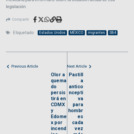
legislación.
Compartir
Etiquetado:
Estados Unidos
MÉXICO
migrantes
SB4
Previous Article
Next Article
Olor a
Pastill
quema
a
do
antico
persis
ncepti
tirá en
va
CDMX
para
y
hombr
Edome
es
x por
cada
incend
vez