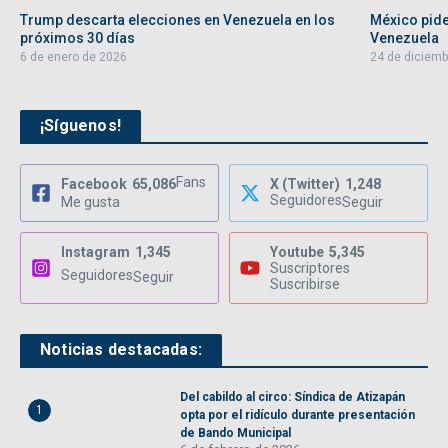
Trump descarta elecciones en Venezuela en los
México pide
próximos 30 días
Venezuela
6 de enero de 2026
24 de diciemb
¡Síguenos!
Fans
Facebook
65,086
X (Twitter)
1,248
Seguidores
Me gusta
Seguir
Instagram
1,345
Youtube
5,345
Suscriptores
Seguidores
Seguir
Suscribirse
Noticias destacadas:
Del cabildo al circo: Síndica de Atizapán
1
opta por el ridículo durante presentación
de Bando Municipal