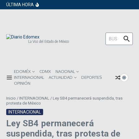
en los próximos 30 días
Saltar al contenido
ÚLTIMA HORA
Gobierno de Sheinbaum pide prestado a
inversionistas extranjeros; emite nueva
deuda externa
ISR subirá en México para 2026: Así será
el impacto directo en salarios y precios
Año Nuevo 2026: Los propósitos más
comunes entre los mexicanos
Buscar:
La Voz del Estado de México
EDOMÉX
CDMX
NACIONAL
INTERNACIONAL
ACTUALIDAD
DEPORTES
OPINIÓN
Inicio
/
INTERNACIONAL
/
Ley SB4 permanecerá suspendida, tras
protesta de México
INTERNACIONAL
Ley SB4 permanecerá
suspendida, tras protesta de