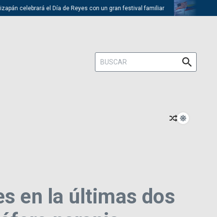
án celebrará el Día de Reyes con un gran festival familiar
Trump desc
Buscar:
es en la últimas dos