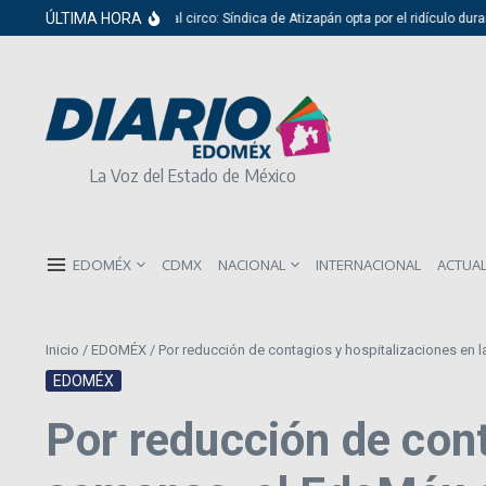
Saltar al contenido
ÚLTIMA HORA
Del cabildo al circo: Síndica de Atizapán opta por el ridículo durant
La Voz del Estado de México
EDOMÉX
CDMX
NACIONAL
INTERNACIONAL
ACTUA
Inicio
/
EDOMÉX
/
Por reducción de contagios y hospitalizaciones en 
EDOMÉX
Por reducción de cont