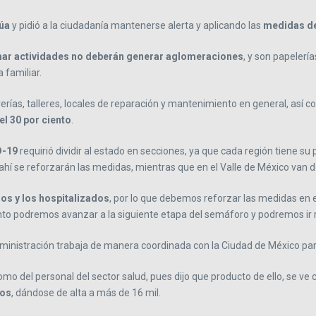
núa
y pidió a la ciudadanía mantenerse alerta y aplicando las
medidas de
ar actividades no deberán generar aglomeraciones
, y son papelería
 familiar.
erías, talleres, locales de reparación y mantenimiento en general, así co
l 30 por ciento
.
-19
requirió dividir al estado en secciones, ya que cada región tiene s
e ahí se reforzarán las medidas, mientras que en el Valle de México va
os y los hospitalizados
, por lo que debemos reforzar las medidas en 
ronto podremos avanzar a la siguiente etapa del semáforo y podremos ir
dministración trabaja de manera coordinada con la Ciudad de México par
omo del personal del sector salud, pues dijo que producto de ello, se ve 
mos
, dándose de alta a más de 16 mil.