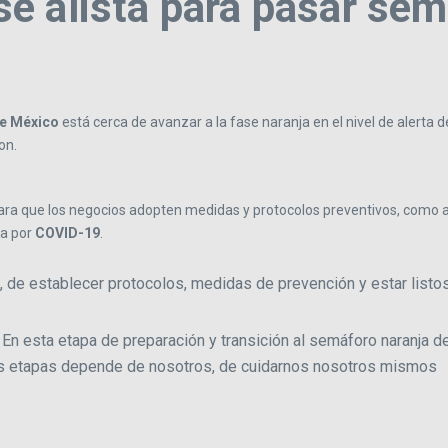
e alista para pasar sem
e México
está cerca de avanzar a la fase naranja en el nivel de alerta d
on.
ra que los negocios adopten medidas y protocolos preventivos, como a
ta por
COVID-19
.
e establecer protocolos, medidas de prevención y estar listos pa
 esta etapa de preparación y transición al semáforo naranja de
ntes etapas depende de nosotros, de cuidarnos nosotros mismos