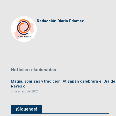
Redacción Diario Edomex
Noticias relacionadas:
Magia, sonrisas y tradición: Atizapán celebrará el Día de
Reyes c ...
7 de enero de 2026
¡Síguenos!