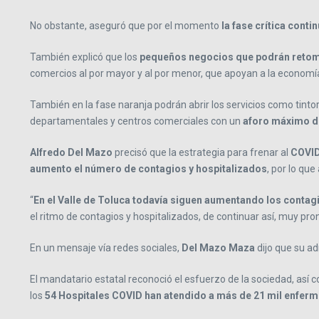
No obstante, aseguró que por el momento
la fase crítica conti
También explicó que los
pequeños negocios que podrán retom
comercios al por mayor y al por menor, que apoyan a la economía
También en la fase naranja podrán abrir los servicios como tintor
departamentales y centros comerciales con un
aforo máximo de
Alfredo Del Mazo
precisó que la estrategia para frenar al
COVID
aumento el número de contagios y hospitalizados
, por lo qu
“
En el Valle de Toluca todavía siguen aumentando los contagi
el ritmo de contagios y hospitalizados, de continuar así, muy p
En un mensaje vía redes sociales,
Del Mazo Maza
dijo que su a
El mandatario estatal reconoció el esfuerzo de la sociedad, así c
los
54 Hospitales COVID han atendido a más de 21 mil enfer