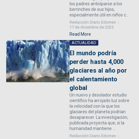
los padres anticiparse a los
berrinches de sus hijos,
especialmente útil en niños c...
Redacción Diario Edomex
17 de diciembre de 2025
Read More
ACTUALIDAD
El mundo podría
perder hasta 4,000
glaciares al año por
el calentamiento
global
Un nuevo y desolador estudio
científico ha arrojado luz sobre
la velocidad con la que los
glaciares del planeta podrían
desaparecer. La investigación,
publicada proyecta que, si la
humanidad mantiene ...
Redacción Diario Edomex