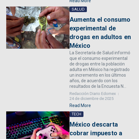
Read More
SALUD
Aumenta el consumo
experimental de
drogas en adultos en
México
La Secretaría de Salud informó
que el consumo experimental
de drogas entre la población
adulta en México ha registrado
un incremento en los últimos
años, de acuerdo con los
resultados de la Encuesta N...
Redacción Diario Edomex
24 de diciembre de 2025
Read More
TECH
México descarta
cobrar impuesto a