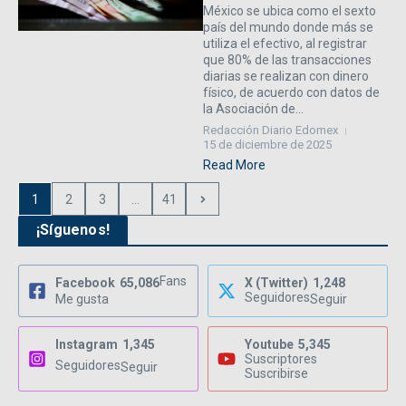
México se ubica como el sexto
país del mundo donde más se
utiliza el efectivo, al registrar
que 80% de las transacciones
diarias se realizan con dinero
físico, de acuerdo con datos de
la Asociación de...
Redacción Diario Edomex
15 de diciembre de 2025
Read More
1
2
3
...
41
¡Síguenos!
Fans
Facebook
65,086
X (Twitter)
1,248
Seguidores
Me gusta
Seguir
Instagram
1,345
Youtube
5,345
Suscriptores
Seguidores
Seguir
Suscribirse