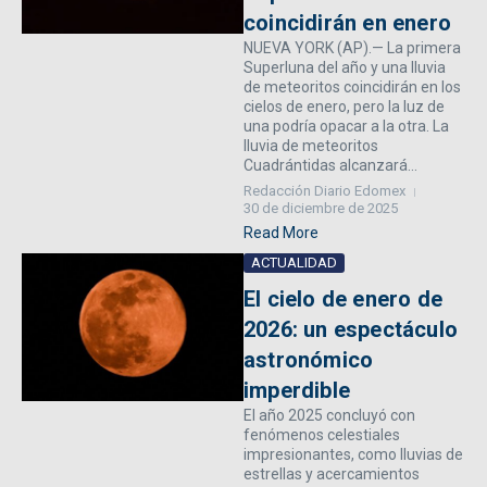
coincidirán en enero
NUEVA YORK (AP).— La primera
Superluna del año y una lluvia
de meteoritos coincidirán en los
cielos de enero, pero la luz de
una podría opacar a la otra. La
lluvia de meteoritos
Cuadrántidas alcanzará...
Redacción Diario Edomex
30 de diciembre de 2025
Read More
ACTUALIDAD
El cielo de enero de
2026: un espectáculo
astronómico
imperdible
El año 2025 concluyó con
fenómenos celestiales
impresionantes, como lluvias de
estrellas y acercamientos