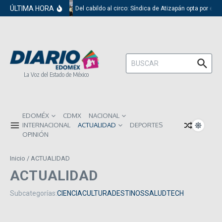
Saltar al contenido
ÚLTIMA HORA
Del cabildo al circo: Síndica de Atizapán opta por el r
Buscar:
La Voz del Estado de México
EDOMÉX
CDMX
NACIONAL
INTERNACIONAL
ACTUALIDAD
DEPORTES
OPINIÓN
Inicio
/
ACTUALIDAD
ACTUALIDAD
Subcategorías:
CIENCIA
CULTURA
DESTINOS
SALUD
TECH