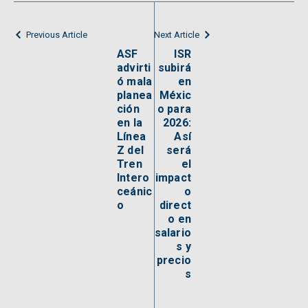
Previous Article
Next Article
ASF
ISR
advirti
subirá
ó mala
en
planea
Méxic
ción
o para
en la
2026:
Línea
Así
Z del
será
Tren
el
Intero
impact
ceánic
o
o
direct
o en
salario
s y
precio
s