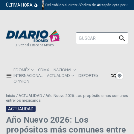
Saltar al contenido
ÚLTIMA HORA
Del cabildo al circo: Síndica de Atizapán opta por el r
Buscar:
La Voz del Estado de México
EDOMÉX
CDMX
NACIONAL
INTERNACIONAL
ACTUALIDAD
DEPORTES
OPINIÓN
Inicio
/
ACTUALIDAD
/
Año Nuevo 2026: Los propósitos más comunes
entre los mexicanos
ACTUALIDAD
Año Nuevo 2026: Los
propósitos más comunes entre