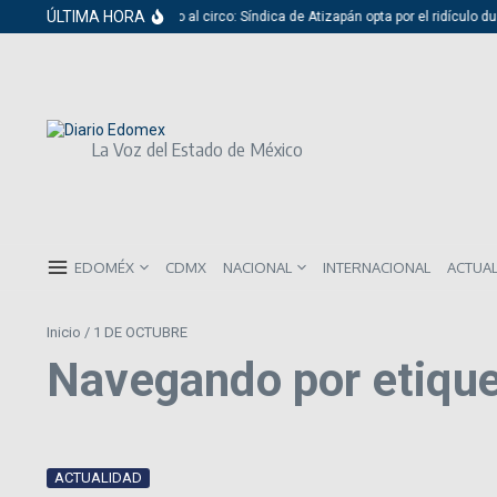
Saltar al contenido
ÚLTIMA HORA
Del cabildo al circo: Síndica de Atizapán opta por el ridículo du
La Voz del Estado de México
EDOMÉX
CDMX
NACIONAL
INTERNACIONAL
ACTUA
Inicio
/
1 DE OCTUBRE
Navegando por etiqu
ACTUALIDAD