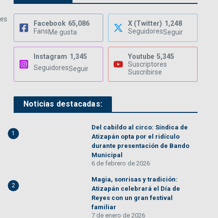
les
Facebook
65,086
X (Twitter)
1,248
Fans
Seguidores
Me gusta
Seguir
Instagram
1,345
Youtube
5,345
Suscriptores
Seguidores
Seguir
Suscribirse
Noticias destacadas:
Del cabildo al circo: Síndica de
1
Atizapán opta por el ridículo
durante presentación de Bando
Municipal
6 de febrero de 2026
Magia, sonrisas y tradición:
2
Atizapán celebrará el Día de
Reyes con un gran festival
familiar
7 de enero de 2026