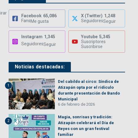
irar
Facebook
65,086
X (Twitter)
1,248
Fans
Seguidores
Me gusta
Seguir
Instagram
1,345
Youtube
5,345
Suscriptores
Seguidores
Seguir
Suscribirse
Noticias destacadas:
Del cabildo al circo: Síndica de
1
Atizapán opta por el ridículo
durante presentación de Bando
Municipal
6 de febrero de 2026
Magia, sonrisas y tradición:
2
Atizapán celebrará el Día de
Reyes con un gran festival
familiar