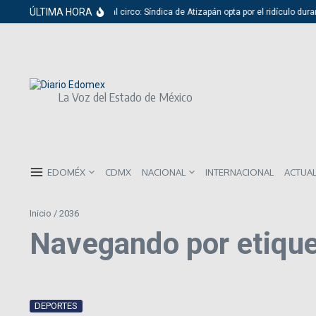
Saltar al contenido
ÚLTIMA HORA
Del cabildo al circo: Síndica de Atizapán opta por el ridículo dura
La Voz del Estado de México
EDOMÉX
CDMX
NACIONAL
INTERNACIONAL
ACTUA
Inicio
/
2036
Navegando por etiqu
DEPORTES