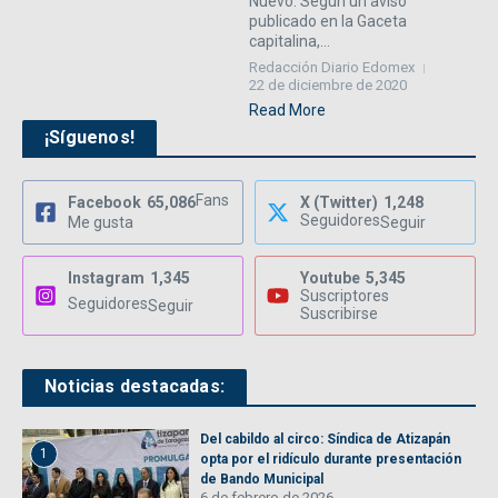
Nuevo. Según un aviso
publicado en la Gaceta
capitalina,...
Redacción Diario Edomex
22 de diciembre de 2020
Read More
¡Síguenos!
Fans
Facebook
65,086
X (Twitter)
1,248
Seguidores
Me gusta
Seguir
Instagram
1,345
Youtube
5,345
Suscriptores
Seguidores
Seguir
Suscribirse
Noticias destacadas:
Del cabildo al circo: Síndica de Atizapán
1
opta por el ridículo durante presentación
de Bando Municipal
6 de febrero de 2026