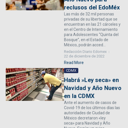
reclusos del EdoMéx
Las más de 32 mil personas
privadas de su libertad que se
encuentran en las 21 cárceles y
en el Centro de Internamiento
para Adolescentes “Quinta del
Bosque”, en el Estado de
México, podrán acced...
Redacción Diario Edomex
22 de diciembre de 2022
Read More
CDMX
Habrá »Ley seca» en
Navidad y Año Nuevo
en la CDMX
Ante el aumento de casos de
Covid-19 de los últimos días las
autoridades de Ciudad de
México decretaron «ley
seca» para Navidad y Año