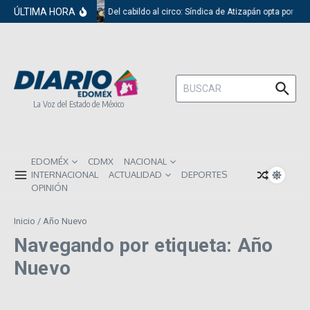
Saltar al contenido
ÚLTIMA HORA
Del cabildo al circo: Síndica de Atizapán opta por el
Buscar:
La Voz del Estado de México
EDOMÉX
CDMX
NACIONAL
INTERNACIONAL
ACTUALIDAD
DEPORTES
OPINIÓN
Inicio
/
Año Nuevo
Navegando por etiqueta: Año
Nuevo