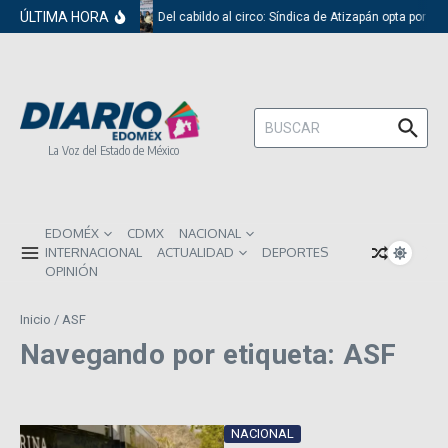
Saltar al contenido
ÚLTIMA HORA
Del cabildo al circo: Síndica de Atizapán opta por el
Buscar:
La Voz del Estado de México
EDOMÉX
CDMX
NACIONAL
INTERNACIONAL
ACTUALIDAD
DEPORTES
OPINIÓN
Inicio
/
ASF
Navegando por etiqueta: ASF
NACIONAL