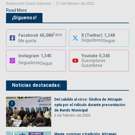
Redacción Diario Edomex
21 de febrero de 2022
Read More
¡Síguenos!
Fans
Facebook
65,086
X (Twitter)
1,248
Seguidores
Me gusta
Seguir
Instagram
1,345
Youtube
5,345
Suscriptores
Seguidores
Seguir
Suscribirse
Noticias destacadas:
Del cabildo al circo: Síndica de Atizapán
1
opta por el ridículo durante presentación
de Bando Municipal
6 de febrero de 2026
Magia, sonrisas y tradición: Atizapán