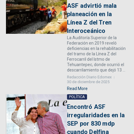
ASF advirtió mala
planeación en la
Línea Z del Tren
Interoceánico
La Auditoría Superior de la
Federación en 2019 reveló
deficiencias en la rehabilitación
del tramo de la Línea Z del
Ferrocarril del Istmo de
Tehuantepec, donde ocurrió el
descarrilamiento que dejó 13 ...
Redacción Diario Edomex
30 de diciembre de 2025
Read More
POLÍTICA
Encontró ASF
irregularidades en la
SEP por 830 mdp
cuando Delfina