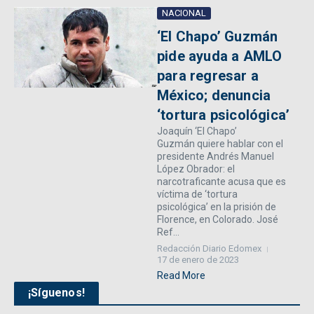
NACIONAL
‘El Chapo’ Guzmán
pide ayuda a AMLO
para regresar a
México; denuncia
‘tortura psicológica’
Joaquín ‘El Chapo’
Guzmán quiere hablar con el
presidente Andrés Manuel
López Obrador: el
narcotraficante acusa que es
víctima de ‘tortura
psicológica’ en la prisión de
Florence, en Colorado. José
Ref...
Redacción Diario Edomex
17 de enero de 2023
Read More
¡Síguenos!