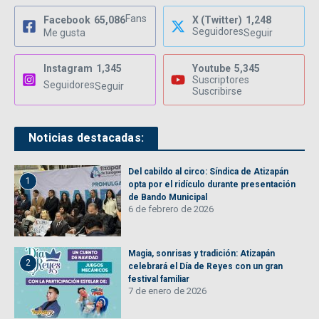
Fans
Facebook
65,086
X (Twitter)
1,248
Seguidores
Me gusta
Seguir
Instagram
1,345
Youtube
5,345
Suscriptores
Seguidores
Seguir
Suscribirse
Noticias destacadas:
Del cabildo al circo: Síndica de Atizapán
1
opta por el ridículo durante presentación
de Bando Municipal
6 de febrero de 2026
Magia, sonrisas y tradición: Atizapán
2
celebrará el Día de Reyes con un gran
festival familiar
7 de enero de 2026