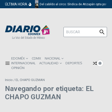
Saltar al contenido
ÚLTIMA HORA
Del cabildo al circo: Síndica de Atizapán opta por el
Buscar:
La Voz del Estado de México
EDOMÉX
CDMX
NACIONAL
INTERNACIONAL
ACTUALIDAD
DEPORTES
OPINIÓN
Inicio
/
EL CHAPO GUZMAN
Navegando por etiqueta: EL
CHAPO GUZMAN