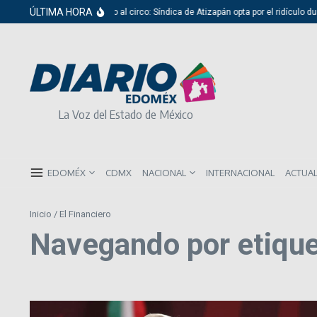
Saltar al contenido
ÚLTIMA HORA
Del cabildo al circo: Síndica de Atizapán opta por el ridículo dur
La Voz del Estado de México
EDOMÉX
CDMX
NACIONAL
INTERNACIONAL
ACTUA
Inicio
/
El Financiero
Navegando por etiquet