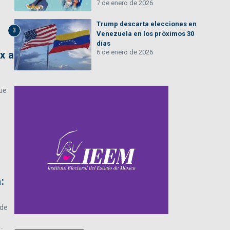
7 de enero de 2026
Trump descarta elecciones en
3
Venezuela en los próximos 30
días
6 de enero de 2026
x a
que
:
 de
..