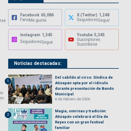
Facebook
65,086
X (Twitter)
1,248
Fans
Seguidores
Me gusta
Seguir
rse
Instagram
1,345
Youtube
5,345
Suscriptores
Seguidores
Seguir
Suscribirse
Noticias destacadas:
Del cabildo al circo: Síndica de
1
Atizapán opta por el ridículo
durante presentación de Bando
io
Municipal
con
6 de febrero de 2026
Magia, sonrisas y tradición:
2
Atizapán celebrará el Día de
Reyes con un gran festival
familiar