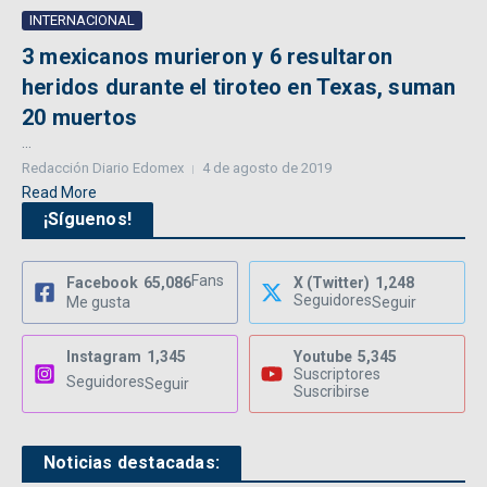
INTERNACIONAL
3 mexicanos murieron y 6 resultaron
heridos durante el tiroteo en Texas, suman
20 muertos
...
Redacción Diario Edomex
4 de agosto de 2019
Read More
¡Síguenos!
Fans
Facebook
65,086
X (Twitter)
1,248
Seguidores
Me gusta
Seguir
Instagram
1,345
Youtube
5,345
Suscriptores
Seguidores
Seguir
Suscribirse
Noticias destacadas: