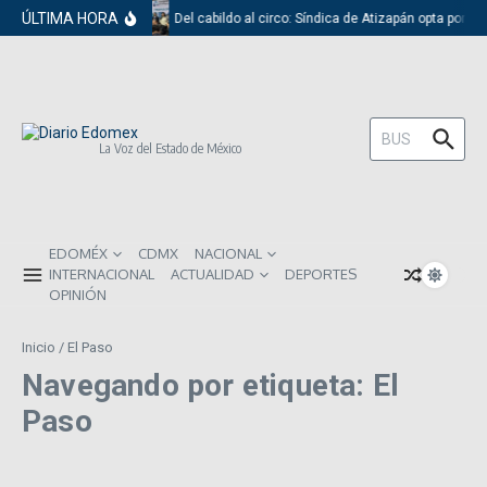
Saltar al contenido
ÚLTIMA HORA
Del cabildo al circo: Síndica de Atizapán opta por e
Buscar:
La Voz del Estado de México
EDOMÉX
CDMX
NACIONAL
INTERNACIONAL
ACTUALIDAD
DEPORTES
OPINIÓN
Inicio
/
El Paso
Navegando por etiqueta: El
Paso