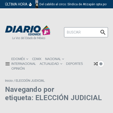
Saltar al contenido
ÚLTIMA HORA
Del cabildo al circo: Síndica de Atizapán opta por el
Buscar:
La Voz del Estado de México
EDOMÉX
CDMX
NACIONAL
INTERNACIONAL
ACTUALIDAD
DEPORTES
OPINIÓN
Inicio
/
ELECCIÓN JUDICIAL
Navegando por
etiqueta: ELECCIÓN JUDICIAL