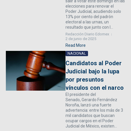
salir a votar este domingo en las
elecciones para renovar el
Poder Judicial, acudiendo solo
13% por ciento del padrón
electoral a las urnas, un
resultado que junto con l...
Redacción Diario Edomex
2 de junio de 2025
Read More
NACIONAL
Candidatos al Poder
Judicial bajo la lupa
por presuntos
vínculos con el narco
El presidente del
Senado, Gerardo Fernández
Noroña, lanzó una fuerte
advertencia: entre los más de 3
mil candidatos que buscan
ocupar cargos en el Poder
Judicial de México, existen...