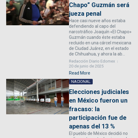
Chapo” Guzmán será
jueza penal
Hace casi nueve años estaba
defendiendo al capo del
narcotráfico Joaquín «El Chapo»
Guzmán cuando éste estaba
recluido en una cárcel mexicana
de Ciudad Juárez, en el estado
de Chihuahua, y ahora la ab...
Redacción Diario Edomex
20 de junio de 2025
Read More
NACIONAL
Elecciones judiciales
en México fueron un
fracaso: la
participación fue de
apenas del 13 %
El pueblo de México decidió no