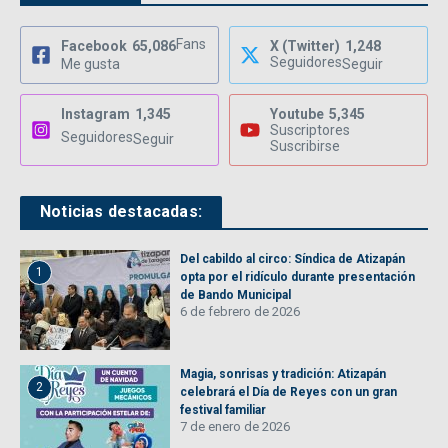
Fans
Facebook
65,086
X (Twitter)
1,248
Seguidores
Me gusta
Seguir
Instagram
1,345
Youtube
5,345
Suscriptores
Seguidores
Seguir
Suscribirse
Noticias destacadas:
Del cabildo al circo: Síndica de Atizapán
1
opta por el ridículo durante presentación
de Bando Municipal
6 de febrero de 2026
Magia, sonrisas y tradición: Atizapán
2
celebrará el Día de Reyes con un gran
festival familiar
7 de enero de 2026