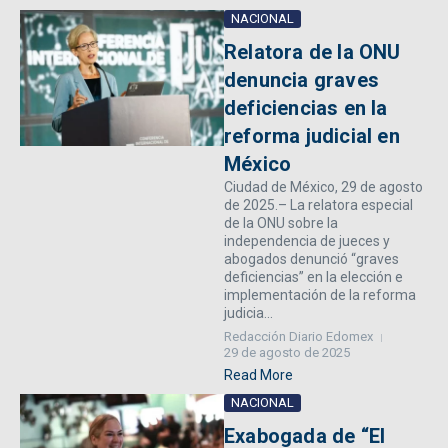
NACIONAL
Relatora de la ONU
denuncia graves
deficiencias en la
reforma judicial en
México
Ciudad de México, 29 de agosto
de 2025.– La relatora especial
de la ONU sobre la
independencia de jueces y
abogados denunció “graves
deficiencias” en la elección e
implementación de la reforma
judicia...
Redacción Diario Edomex
29 de agosto de 2025
Read More
NACIONAL
Exabogada de “El