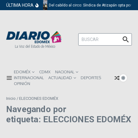
Saltar al contenido
ÚLTIMA HORA
Del cabildo al circo: Síndica de Atizapán opta por el
Buscar:
La Voz del Estado de México
EDOMÉX
CDMX
NACIONAL
INTERNACIONAL
ACTUALIDAD
DEPORTES
OPINIÓN
Inicio
/
ELECCIONES EDOMÉX
Navegando por
etiqueta: ELECCIONES EDOMÉX