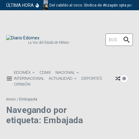
Saltar al contenido
ÚLTIMA HORA
Del cabildo al circo: Síndica de Atizapán opta por el
Buscar:
La Voz del Estado de México
EDOMÉX
CDMX
NACIONAL
INTERNACIONAL
ACTUALIDAD
DEPORTES
OPINIÓN
Inicio
/
Embajada
Navegando por
etiqueta: Embajada