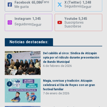
Fans
Facebook
65,086
X (Twitter)
1,248
Seguidores
Me gusta
Seguir
Instagram
1,345
Youtube
5,345
Suscriptores
Seguidores
Seguir
Suscribirse
Noticias destacadas:
Del cabildo al circo: Síndica de Atizapán
1
opta por el ridículo durante presentación
de Bando Municipal
6 de febrero de 2026
Magia, sonrisas y tradición: Atizapán
2
celebrará el Día de Reyes con un gran
festival familiar
7 de enero de 2026