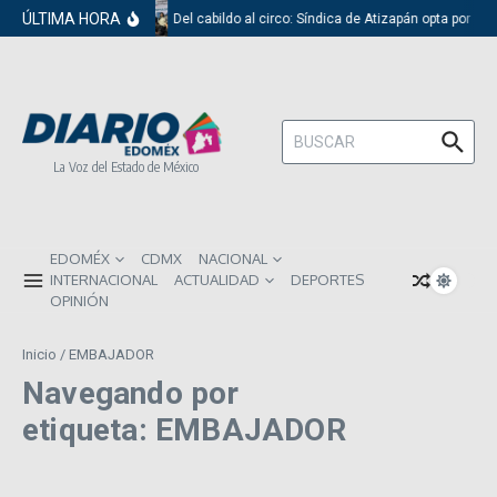
Saltar al contenido
ÚLTIMA HORA
Del cabildo al circo: Síndica de Atizapán opta por el
Buscar:
La Voz del Estado de México
EDOMÉX
CDMX
NACIONAL
INTERNACIONAL
ACTUALIDAD
DEPORTES
OPINIÓN
Inicio
/
EMBAJADOR
Navegando por
etiqueta: EMBAJADOR