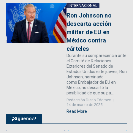
INTERNACIONAL
Ron Johnson no
descarta acción
militar de EU en
México contra
cárteles
Durante su comparecencia ante
el Comité de Relaciones
Exteriores del Senado de
Estados Unidos este jueves, Ron
Johnson, nominado
como Embajador de EU en
México, no descartó la
posibilidad de que su pa...
Redacción Diario Edomex
14 de marzo de 2025
Read More
¡Síguenos!