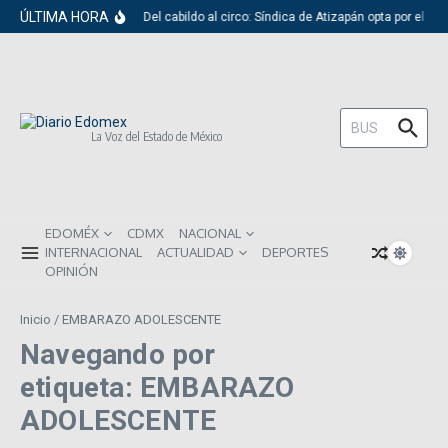
Saltar al contenido
ÚLTIMA HORA
Del cabildo al circo: Síndica de Atizapán opta por el r
Buscar:
La Voz del Estado de México
EDOMÉX
CDMX
NACIONAL
INTERNACIONAL
ACTUALIDAD
DEPORTES
OPINIÓN
Inicio
/
EMBARAZO ADOLESCENTE
Navegando por
etiqueta: EMBARAZO
ADOLESCENTE