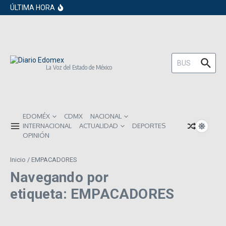
en los próximos 30 días
Saltar al contenido
ÚLTIMA HORA
Gobierno de Sheinbaum pide prestado a
inversionistas extranjeros; emite nueva
deuda externa
ISR subirá en México para 2026: Así será
el impacto directo en salarios y precios
Año Nuevo 2026: Los propósitos más
comunes entre los mexicanos
Buscar:
La Voz del Estado de México
EDOMÉX
CDMX
NACIONAL
INTERNACIONAL
ACTUALIDAD
DEPORTES
OPINIÓN
Inicio
/
EMPACADORES
Navegando por
etiqueta: EMPACADORES