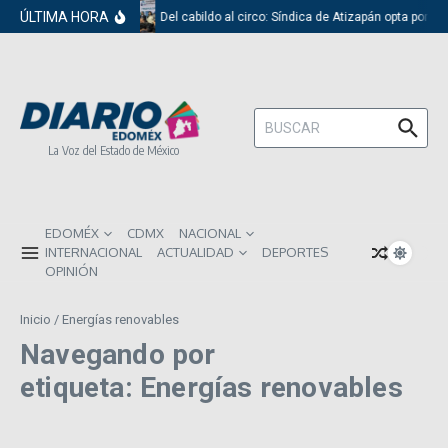
Saltar al contenido
ÚLTIMA HORA
Del cabildo al circo: Síndica de Atizapán opta por e
Buscar:
La Voz del Estado de México
EDOMÉX
CDMX
NACIONAL
INTERNACIONAL
ACTUALIDAD
DEPORTES
OPINIÓN
Inicio
/
Energías renovables
Navegando por
etiqueta: Energías renovables