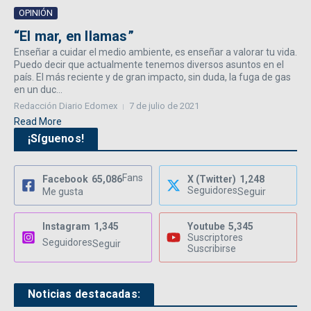
OPINIÓN
“El mar, en llamas”
Enseñar a cuidar el medio ambiente, es enseñar a valorar tu vida.
Puedo decir que actualmente tenemos diversos asuntos en el
país. El más reciente y de gran impacto, sin duda, la fuga de gas
en un duc...
Redacción Diario Edomex
7 de julio de 2021
Read More
¡Síguenos!
Fans
Facebook
65,086
X (Twitter)
1,248
Seguidores
Me gusta
Seguir
Instagram
1,345
Youtube
5,345
Suscriptores
Seguidores
Seguir
Suscribirse
Noticias destacadas: