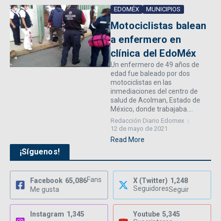
EDOMÉX
MUNICIPIOS
Motociclistas balean
a enfermero en
clínica del EdoMéx
Un enfermero de 49 años de
edad fue baleado por dos
motociclistas en las
inmediaciones del centro de
salud de Acolman, Estado de
México, donde trabajaba....
Redacción Diario Edomex
12 de mayo de 2021
Read More
¡Síguenos!
Fans
Facebook
65,086
X (Twitter)
1,248
Seguidores
Me gusta
Seguir
Instagram
1,345
Youtube
5,345