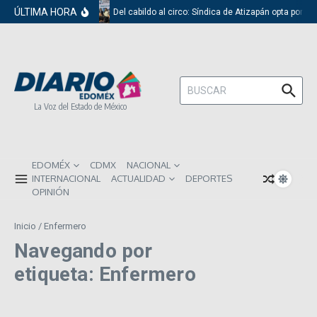
Saltar al contenido
ÚLTIMA HORA
Del cabildo al circo: Síndica de Atizapán opta por e
Buscar:
La Voz del Estado de México
EDOMÉX
CDMX
NACIONAL
INTERNACIONAL
ACTUALIDAD
DEPORTES
OPINIÓN
Inicio
/
Enfermero
Navegando por
etiqueta: Enfermero