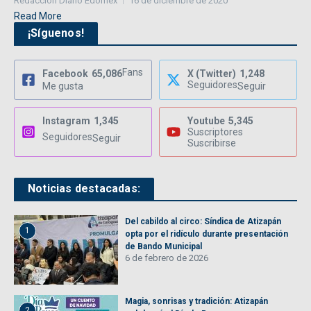
Redacción Diario Edomex
16 de diciembre de 2020
Read More
¡Síguenos!
Fans
Facebook
65,086
X (Twitter)
1,248
Seguidores
Me gusta
Seguir
Instagram
1,345
Youtube
5,345
Suscriptores
Seguidores
Seguir
Suscribirse
Noticias destacadas:
Del cabildo al circo: Síndica de Atizapán
1
opta por el ridículo durante presentación
de Bando Municipal
6 de febrero de 2026
Magia, sonrisas y tradición: Atizapán
2