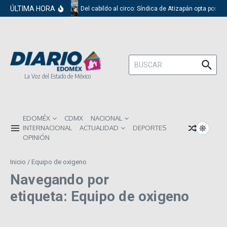
Saltar al contenido
ÚLTIMA HORA
Del cabildo al circo: Síndica de Atizapán opta por el
Buscar:
La Voz del Estado de México
EDOMÉX
CDMX
NACIONAL
INTERNACIONAL
ACTUALIDAD
DEPORTES
OPINIÓN
Inicio
/
Equipo de oxigeno
Navegando por
etiqueta: Equipo de oxigeno