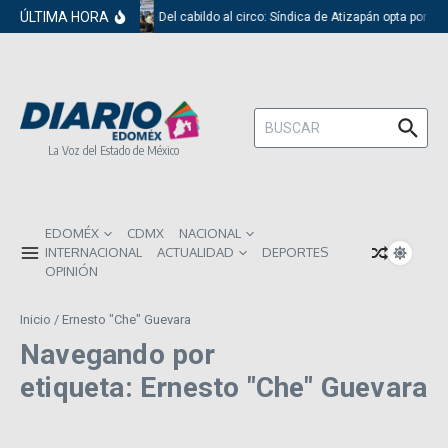
Saltar al contenido
ÚLTIMA HORA
Del cabildo al circo: Síndica de Atizapán opta por el
Buscar:
La Voz del Estado de México
EDOMÉX
CDMX
NACIONAL
INTERNACIONAL
ACTUALIDAD
DEPORTES
OPINIÓN
Inicio
/
Ernesto "Che" Guevara
Navegando por
etiqueta: Ernesto "Che" Guevara