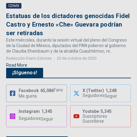
CDMX
Estatuas de los dictadores genocidas Fidel
Castro y Ernesto «Che» Guevara podrían
ser retiradas
Este miércoles, durante la sesión virtual del pleno del Congreso
de la Ciudad de México, diputados del PAN pidieron al gobierno
de Claudia Sheinbaum y de la alcaldía Cuauhtémoc, re...
Redacción Diario Edomex
23 de octubre de 2020
Read More
¡Síguenos!
Fans
Facebook
65,086
X (Twitter)
1,248
Seguidores
Me gusta
Seguir
Instagram
1,345
Youtube
5,345
Suscriptores
Seguidores
Seguir
Suscribirse