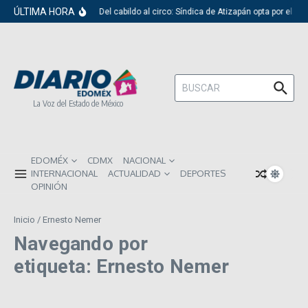
Saltar al contenido
ÚLTIMA HORA
Del cabildo al circo: Síndica de Atizapán opta por el ri
Buscar:
La Voz del Estado de México
EDOMÉX
CDMX
NACIONAL
INTERNACIONAL
ACTUALIDAD
DEPORTES
OPINIÓN
Inicio
/
Ernesto Nemer
Navegando por
etiqueta: Ernesto Nemer