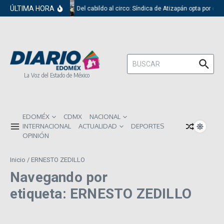
Saltar al contenido
ÚLTIMA HORA
Del cabildo al circo: Síndica de Atizapán opta por el 
Buscar:
La Voz del Estado de México
EDOMÉX
CDMX
NACIONAL
INTERNACIONAL
ACTUALIDAD
DEPORTES
OPINIÓN
Inicio
/
ERNESTO ZEDILLO
Navegando por
etiqueta: ERNESTO ZEDILLO