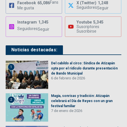
Fans
Facebook
65,086
X (Twitter)
1,248
Seguidores
Me gusta
Seguir
Instagram
1,345
Youtube
5,345
Suscriptores
Seguidores
Seguir
Suscribirse
Noticias destacadas:
Del cabildo al circo: Síndica de Atizapán
1
opta por el ridículo durante presentación
de Bando Municipal
6 de febrero de 2026
Magia, sonrisas y tradición: Atizapán
2
celebrará el Día de Reyes con un gran
festival familiar
7 de enero de 2026