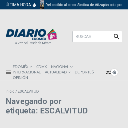
Saltar al contenido
ÚLTIMA HORA
Del cabildo al circo: Síndica de Atizapán opta por e
Buscar:
La Voz del Estado de México
EDOMÉX
CDMX
NACIONAL
INTERNACIONAL
ACTUALIDAD
DEPORTES
OPINIÓN
Inicio
/
ESCALVITUD
Navegando por
etiqueta: ESCALVITUD