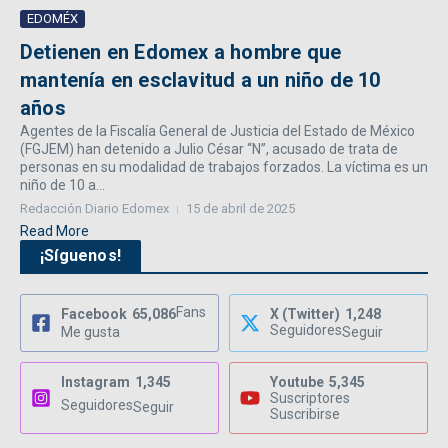
EDOMÉX
Detienen en Edomex a hombre que
mantenía en esclavitud a un niño de 10
años
Agentes de la Fiscalía General de Justicia del Estado de México
(FGJEM) han detenido a Julio César “N”, acusado de trata de
personas en su modalidad de trabajos forzados. La víctima es un
niño de 10 a...
Redacción Diario Edomex
15 de abril de 2025
Read More
¡Síguenos!
Fans
Facebook
65,086
X (Twitter)
1,248
Seguidores
Me gusta
Seguir
Instagram
1,345
Youtube
5,345
Suscriptores
Seguidores
Seguir
Suscribirse