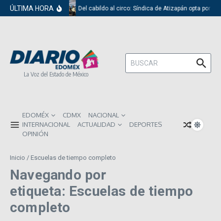
Saltar al contenido
ÚLTIMA HORA
Del cabildo al circo: Síndica de Atizapán opta por el
Buscar:
La Voz del Estado de México
EDOMÉX
CDMX
NACIONAL
INTERNACIONAL
ACTUALIDAD
DEPORTES
OPINIÓN
Inicio
/
Escuelas de tiempo completo
Navegando por
etiqueta: Escuelas de tiempo
completo