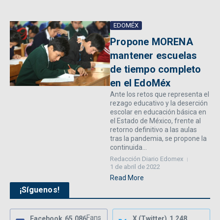
EDOMÉX
Propone MORENA
mantener escuelas
de tiempo completo
en el EdoMéx
Ante los retos que representa el
rezago educativo y la deserción
escolar en educación básica en
el Estado de México, frente al
retorno definitivo a las aulas
tras la pandemia, se propone la
continuida...
Redacción Diario Edomex
1 de abril de 2022
Read More
¡Síguenos!
Fans
Facebook
65,086
X (Twitter)
1,248