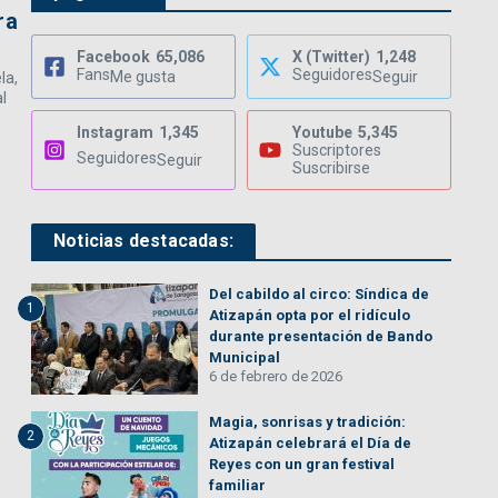
ra
Facebook
65,086
X (Twitter)
1,248
Fans
Seguidores
Me gusta
Seguir
la,
al
Instagram
1,345
Youtube
5,345
Suscriptores
Seguidores
Seguir
Suscribirse
Noticias destacadas:
Del cabildo al circo: Síndica de
1
Atizapán opta por el ridículo
durante presentación de Bando
Municipal
6 de febrero de 2026
Magia, sonrisas y tradición:
2
Atizapán celebrará el Día de
Reyes con un gran festival
familiar