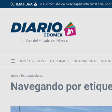
Saltar al contenido
ÚLTIMA HORA
Del cabildo al circo: Síndica de Atizapán opta por el ridículo du
La Voz del Estado de México
EDOMÉX
CDMX
NACIONAL
INTERNACIONAL
ACTUA
Inicio
/
Espectaculares
Navegando por etique