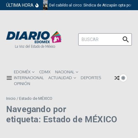
Saltar al contenido
ÚLTIMA HORA
Del cabildo al circo: Síndica de Atizapán opta por el
Buscar:
La Voz del Estado de México
EDOMÉX
CDMX
NACIONAL
INTERNACIONAL
ACTUALIDAD
DEPORTES
OPINIÓN
Inicio
/
Estado de MÉXICO
Navegando por
etiqueta: Estado de MÉXICO