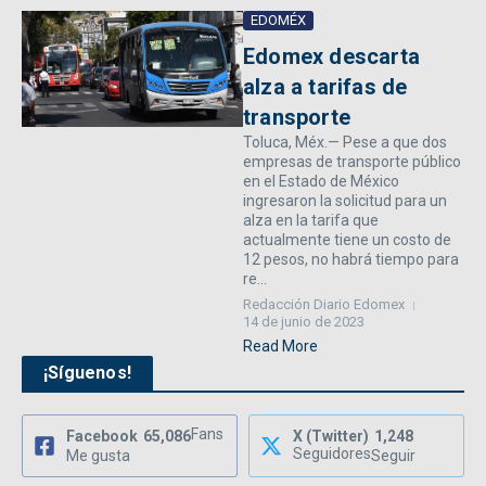
EDOMÉX
Edomex descarta
alza a tarifas de
transporte
Toluca, Méx.— Pese a que dos
empresas de transporte público
en el Estado de México
ingresaron la solicitud para un
alza en la tarifa que
actualmente tiene un costo de
12 pesos, no habrá tiempo para
re...
Redacción Diario Edomex
14 de junio de 2023
Read More
¡Síguenos!
Fans
Facebook
65,086
X (Twitter)
1,248
Seguidores
Me gusta
Seguir