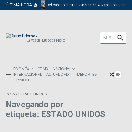
Saltar al contenido
ÚLTIMA HORA
Del cabildo al circo: Síndica de Atizapán opta por el
Buscar:
La Voz del Estado de México
EDOMÉX
CDMX
NACIONAL
INTERNACIONAL
ACTUALIDAD
DEPORTES
OPINIÓN
Inicio
/
ESTADO UNIDOS
Navegando por
etiqueta: ESTADO UNIDOS