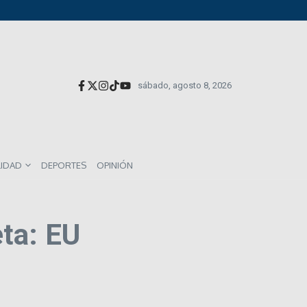
versionistas extranjeros; emite nueva deuda externa
el impacto directo en salarios y precios
munes entre los mexicanos
sábado, agosto 8, 2026
LIDAD
DEPORTES
OPINIÓN
ta: EU