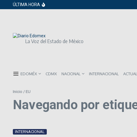
Saltar al contenido
Gobierno de Sheinbaum pide prestado a in
ÚLTIMA HORA
ISR subirá en México para 2026: Así será 
Año Nuevo 2026: Los propósitos más co
La Voz del Estado de México
EDOMÉX
CDMX
NACIONAL
INTERNACIONAL
ACTUA
Inicio
/
EU
Navegando por etique
INTERNACIONAL