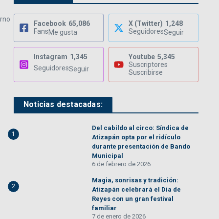
erno
Facebook
65,086
X (Twitter)
1,248
Fans
Seguidores
Me gusta
Seguir
Instagram
1,345
Youtube
5,345
Suscriptores
Seguidores
Seguir
Suscribirse
Noticias destacadas:
Del cabildo al circo: Síndica de
1
Atizapán opta por el ridículo
durante presentación de Bando
Municipal
6 de febrero de 2026
Magia, sonrisas y tradición:
2
Atizapán celebrará el Día de
Reyes con un gran festival
familiar
7 de enero de 2026