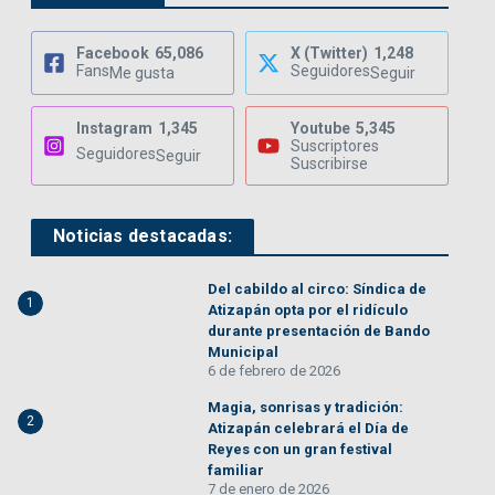
Facebook
65,086
X (Twitter)
1,248
Fans
Seguidores
Me gusta
Seguir
Instagram
1,345
Youtube
5,345
Suscriptores
Seguidores
Seguir
Suscribirse
Noticias destacadas:
Del cabildo al circo: Síndica de
1
Atizapán opta por el ridículo
durante presentación de Bando
Municipal
6 de febrero de 2026
Magia, sonrisas y tradición:
2
Atizapán celebrará el Día de
Reyes con un gran festival
familiar
7 de enero de 2026