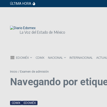
Saltar al contenido
Gobierno de Sheinbaum pide prestado a in
ÚLTIMA HORA
ISR subirá en México para 2026: Así será 
Año Nuevo 2026: Los propósitos más co
La Voz del Estado de México
EDOMÉX
CDMX
NACIONAL
INTERNACIONAL
ACTUA
Inicio
/
Examen de admisión
Navegando por etiqu
CDMX
EDOMÉX