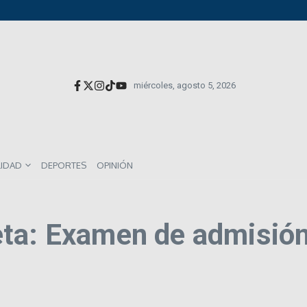
versionistas extranjeros; emite nueva deuda externa
el impacto directo en salarios y precios
munes entre los mexicanos
miércoles, agosto 5, 2026
LIDAD
DEPORTES
OPINIÓN
eta: Examen de admisió