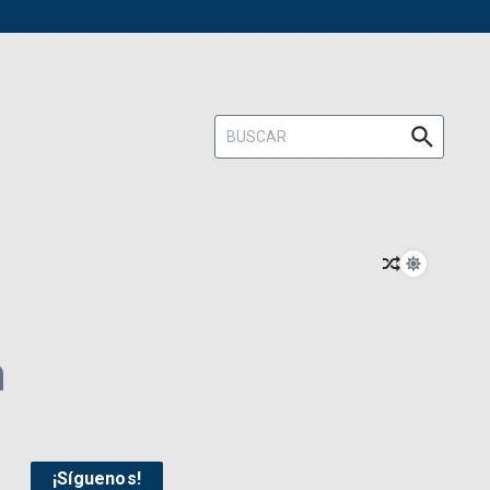
Buscar:
n
¡Síguenos!