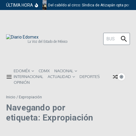
Saltar al contenido
ÚLTIMA HORA
Del cabildo al circo: Síndica de Atizapán opta por el
Buscar:
La Voz del Estado de México
EDOMÉX
CDMX
NACIONAL
INTERNACIONAL
ACTUALIDAD
DEPORTES
OPINIÓN
Inicio
/
Expropiación
Navegando por
etiqueta: Expropiación