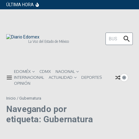
en los próximos 30 días
Saltar al contenido
ÚLTIMA HORA
Gobierno de Sheinbaum pide prestado a
inversionistas extranjeros; emite nueva
deuda externa
ISR subirá en México para 2026: Así será
el impacto directo en salarios y precios
Año Nuevo 2026: Los propósitos más
comunes entre los mexicanos
Buscar:
La Voz del Estado de México
EDOMÉX
CDMX
NACIONAL
INTERNACIONAL
ACTUALIDAD
DEPORTES
OPINIÓN
Inicio
/
Gubernatura
Navegando por
etiqueta: Gubernatura