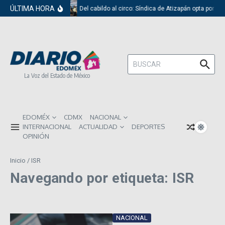
Saltar al contenido
ÚLTIMA HORA
Del cabildo al circo: Síndica de Atizapán opta por el
Buscar:
La Voz del Estado de México
EDOMÉX
CDMX
NACIONAL
INTERNACIONAL
ACTUALIDAD
DEPORTES
OPINIÓN
Inicio
/
ISR
Navegando por etiqueta: ISR
NACIONAL