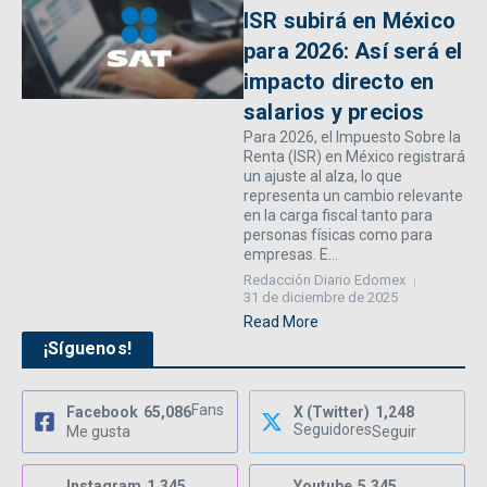
ISR subirá en México
para 2026: Así será el
impacto directo en
salarios y precios
Para 2026, el Impuesto Sobre la
Renta (ISR) en México registrará
un ajuste al alza, lo que
representa un cambio relevante
en la carga fiscal tanto para
personas físicas como para
empresas. E...
Redacción Diario Edomex
31 de diciembre de 2025
Read More
¡Síguenos!
Fans
Facebook
65,086
X (Twitter)
1,248
Seguidores
Me gusta
Seguir
Instagram
1,345
Youtube
5,345