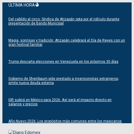
Saltar
ÚLTIMA HORA
al
contenido
Del cabildo al circo: Síndica de Atizapán opta por el ridículo durante
presentación de Bando Municipal
Magia, sonrisas y tradición: Atizapán celebrará el Día de Reyes con un
gran festival familiar
Trump descarta elecciones en Venezuela en los próximos 30 días
Gobierno de Sheinbaum pide prestado a inversionistas extranjeros;
emite nueva deuda externa
ISR subirá en México para 2026: Así será el impacto directo en
salarios y precios
Año Nuevo 2026: Los propósitos más comunes entre los mexicanos