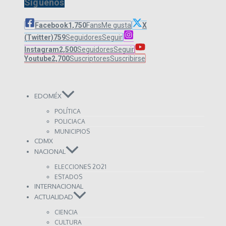
Síguenos
Facebook
1,750
Fans
Me gusta
X
(Twitter)
759
Seguidores
Seguir
Instagram
2,500
Seguidores
Seguir
Youtube
2,700
Suscriptores
Suscribirse
EDOMÉX
POLÍTICA
POLICIACA
MUNICIPIOS
CDMX
NACIONAL
ELECCIONES 2O21
ESTADOS
INTERNACIONAL
ACTUALIDAD
CIENCIA
CULTURA