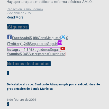
Hay apertura para modificar la reforma eléctrica: AMLO...
Redacción Diario Edomex
7 de abril de 2022
Read More
¡Síguenos!
Facebook
65,086
Fans
Me gusta
X
(Twitter)
1,248
Seguidores
Seguir
Instagram
1,345
Seguidores
Seguir
Youtube
5,345
Suscriptores
Suscribirse
Noticias destacadas:
1
Del cabildo al circo: Síndica de Atizapán opta por el ridículo durante
presentación de Bando Municipal
6 de febrero de 2026
2