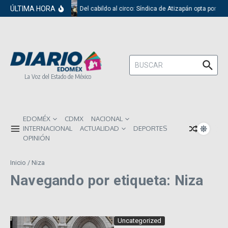
Saltar al contenido
ÚLTIMA HORA
Del cabildo al circo: Síndica de Atizapán opta por el
Buscar:
La Voz del Estado de México
EDOMÉX
CDMX
NACIONAL
INTERNACIONAL
ACTUALIDAD
DEPORTES
OPINIÓN
Inicio
/
Niza
Navegando por etiqueta: Niza
Uncategorized