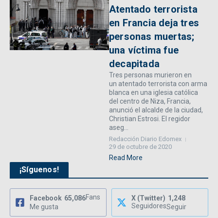
Atentado terrorista
en Francia deja tres
personas muertas;
una víctima fue
decapitada
Tres personas murieron en
un atentado terrorista con arma
blanca en una iglesia católica
del centro de Niza, Francia,
anunció el alcalde de la ciudad,
Christian Estrosi. El regidor
aseg...
Redacción Diario Edomex
29 de octubre de 2020
Read More
¡Síguenos!
Fans
Facebook
65,086
X (Twitter)
1,248
Seguidores
Me gusta
Seguir