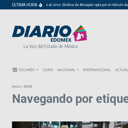
Saltar al contenido
ÚLTIMA HORA
Del cabildo al circo: Síndica de Atizapán opta por el ridículo dur
La Voz del Estado de México
EDOMÉX
CDMX
NACIONAL
INTERNACIONAL
ACTUA
Inicio
/
NOM
Navegando por etiqu