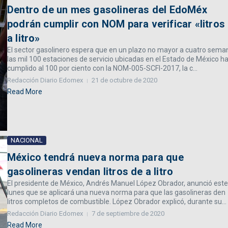
Dentro de un mes gasolineras del EdoMéx
podrán cumplir con NOM para verificar «litros
a litro»
El sector gasolinero espera que en un plazo no mayor a cuatro sema
las mil 100 estaciones de servicio ubicadas en el Estado de México h
cumplido al 100 por ciento con la NOM-005-SCFI-2017, la c...
Redacción Diario Edomex
21 de octubre de 2020
Read More
NACIONAL
México tendrá nueva norma para que
gasolineras vendan litros de a litro
El presidente de México, Andrés Manuel López Obrador, anunció este
lunes que se aplicará una nueva norma para que las gasolineras den
litros completos de combustible. López Obrador explicó, durante su...
Redacción Diario Edomex
7 de septiembre de 2020
Read More