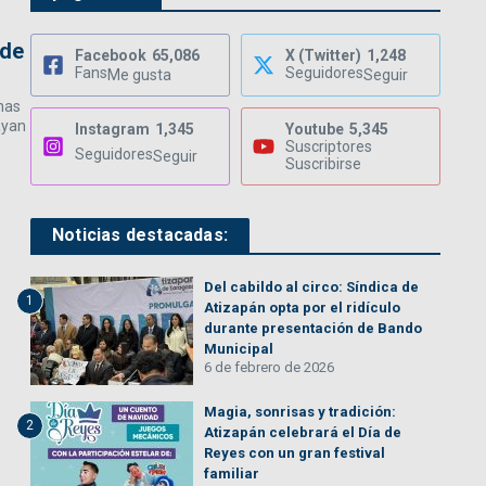
 de
Facebook
65,086
X (Twitter)
1,248
Fans
Seguidores
Me gusta
Seguir
nas
ayan
Instagram
1,345
Youtube
5,345
Suscriptores
Seguidores
Seguir
Suscribirse
Noticias destacadas:
Del cabildo al circo: Síndica de
1
Atizapán opta por el ridículo
durante presentación de Bando
Municipal
6 de febrero de 2026
Magia, sonrisas y tradición:
2
Atizapán celebrará el Día de
Reyes con un gran festival
familiar