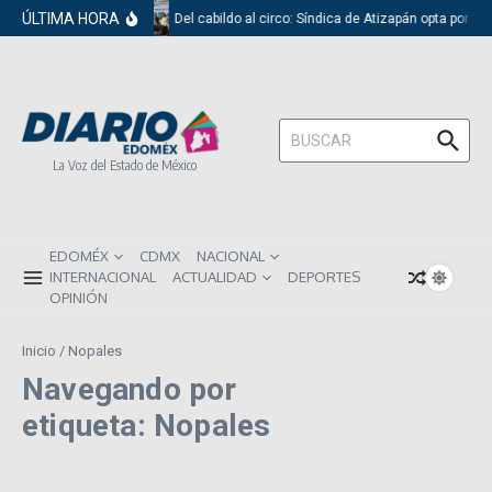
Saltar al contenido
ÚLTIMA HORA
Del cabildo al circo: Síndica de Atizapán opta por el
Buscar:
La Voz del Estado de México
EDOMÉX
CDMX
NACIONAL
INTERNACIONAL
ACTUALIDAD
DEPORTES
OPINIÓN
Inicio
/
Nopales
Navegando por
etiqueta: Nopales