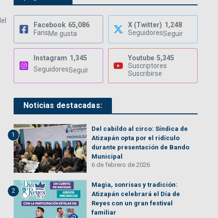
del
Facebook
65,086
X (Twitter)
1,248
Fans
Seguidores
Me gusta
Seguir
Instagram
1,345
Youtube
5,345
Suscriptores
Seguidores
Seguir
Suscribirse
Noticias destacadas:
Del cabildo al circo: Síndica de
1
Atizapán opta por el ridículo
durante presentación de Bando
Municipal
6 de febrero de 2026
Magia, sonrisas y tradición:
2
Atizapán celebrará el Día de
Reyes con un gran festival
familiar