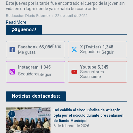
Este jueves por la tarde fue encontrado el cuerpo de la joven sin
vida en un lugar donde ya se había buscado antes....
Redacción Diario Edomex
22 de abril de 2022
Read More
¡Síguenos!
Fans
Facebook
65,086
X (Twitter)
1,248
Seguidores
Me gusta
Seguir
Instagram
1,345
Youtube
5,345
Suscriptores
Seguidores
Seguir
Suscribirse
Noticias destacadas:
Del cabildo al circo: Síndica de Atizapán
1
opta por el ridículo durante presentación
de Bando Municipal
6 de febrero de 2026