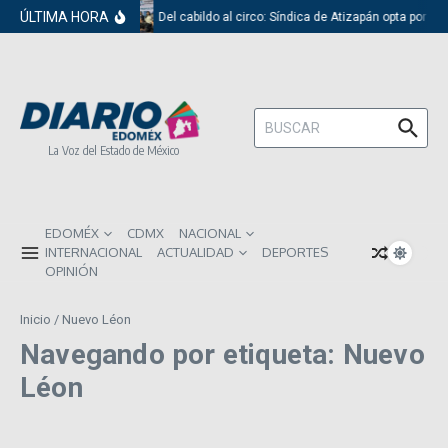
Saltar al contenido
ÚLTIMA HORA
Del cabildo al circo: Síndica de Atizapán opta por el
Buscar:
La Voz del Estado de México
EDOMÉX
CDMX
NACIONAL
INTERNACIONAL
ACTUALIDAD
DEPORTES
OPINIÓN
Inicio
/
Nuevo Léon
Navegando por etiqueta: Nuevo
Léon