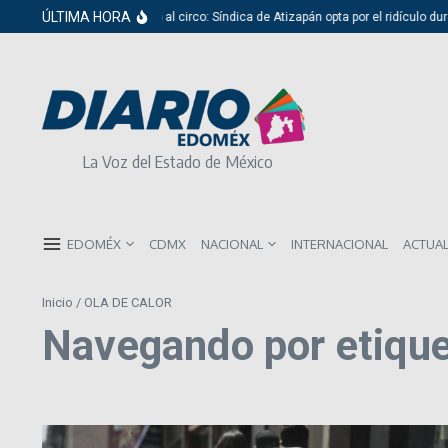
Saltar al contenido
ÚLTIMA HORA
Del cabildo al circo: Síndica de Atizapán opta por el ridículo durant
La Voz del Estado de México
EDOMÉX
CDMX
NACIONAL
INTERNACIONAL
ACTUA
Inicio
/
OLA DE CALOR
Navegando por etiqu