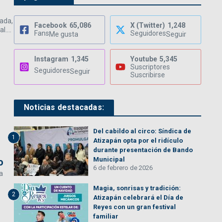
rada,
Facebook
65,086
X (Twitter)
1,248
....
Fans
Seguidores
Me gusta
Seguir
Instagram
1,345
Youtube
5,345
Suscriptores
Seguidores
Seguir
Suscribirse
Noticias destacadas:
Del cabildo al circo: Síndica de
1
Atizapán opta por el ridículo
durante presentación de Bando
Municipal
o
6 de febrero de 2026
a
Magia, sonrisas y tradición:
2
Atizapán celebrará el Día de
Reyes con un gran festival
familiar