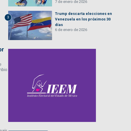
7 de enero de 2026
Trump descarta elecciones en
3
Venezuela en los próximos 30
días
6 de enero de 2026
or
e
mbio
país,