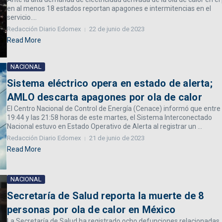
en al menos 18 estados reportan apagones e intermitencias en el
servicio....
Redacción Diario Edomex
22 de junio de 2023
Read More
NACIONAL
Sistema eléctrico opera en estado de alerta;
AMLO descarta apagones por ola de calor
El Centro Nacional de Control de Energía (Cenace) informó que entre 
19:44 y las 21:58 horas de este martes, el Sistema Interconectado
Nacional estuvo en Estado Operativo de Alerta al registrar un ...
Redacción Diario Edomex
21 de junio de 2023
Read More
NACIONAL
Secretaría de Salud reporta la muerte de 8
personas por ola de calor en México
La Secretaría de Salud ha registrado ocho defunciones relacionadas