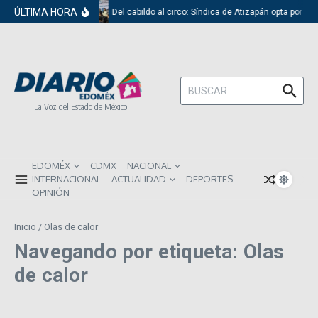
Saltar al contenido
ÚLTIMA HORA
Del cabildo al circo: Síndica de Atizapán opta por el
Buscar:
La Voz del Estado de México
EDOMÉX
CDMX
NACIONAL
INTERNACIONAL
ACTUALIDAD
DEPORTES
OPINIÓN
Inicio
/
Olas de calor
Navegando por etiqueta: Olas
de calor