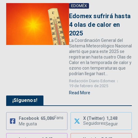
EDOMÉX
Edomex sufrirá hasta
4 olas de calor en
2025
La Coordinación General del
Sistema Meteorológico Nacional
alertó que para este 2025 se
registraran hasta cuatro Olas de
Calor en la temporada de calor y
ozono con temperaturas que
podrían llegar hast...
Redacción Diario Edomex
19 de febrero de 2025
Read More
¡Síguenos!
Fans
Facebook
65,086
X (Twitter)
1,248
Seguidores
Me gusta
Seguir