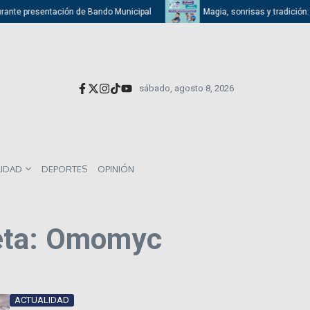
rante presentación de Bando Municipal
Magia, sonrisas y tradición: At
sábado, agosto 8, 2026
LIDAD
DEPORTES
OPINIÓN
eta: Omomyc
ACTUALIDAD