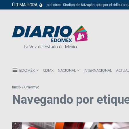
Saltar al contenido
ÚLTIMA HORA
Del cabildo al circo: Síndica de Atizapán opta por el ridículo du
La Voz del Estado de México
EDOMÉX
CDMX
NACIONAL
INTERNACIONAL
ACTUA
Inicio
/
Omomyc
Navegando por etiqu