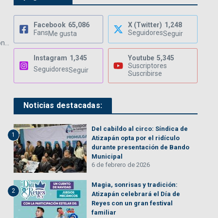
Facebook
65,086
X (Twitter)
1,248
Fans
Seguidores
Me gusta
Seguir
...
Instagram
1,345
Youtube
5,345
Suscriptores
Seguidores
Seguir
Suscribirse
Noticias destacadas:
Del cabildo al circo: Síndica de
1
Atizapán opta por el ridículo
durante presentación de Bando
Municipal
6 de febrero de 2026
Magia, sonrisas y tradición:
2
Atizapán celebrará el Día de
Reyes con un gran festival
familiar