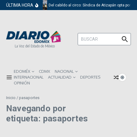
Saltar al contenido
ÚLTIMA HORA
Del cabildo al circo: Síndica de Atizapán opta por el
Buscar:
La Voz del Estado de México
EDOMÉX
CDMX
NACIONAL
INTERNACIONAL
ACTUALIDAD
DEPORTES
OPINIÓN
Inicio
/
pasaportes
Navegando por
etiqueta: pasaportes