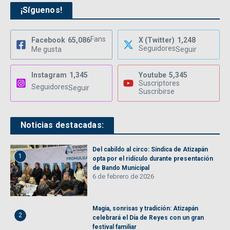
¡Síguenos!
Fans
Facebook
65,086
X (Twitter)
1,248
Seguidores
Me gusta
Seguir
Instagram
1,345
Youtube
5,345
Suscriptores
Seguidores
Seguir
Suscribirse
Noticias destacadas:
Del cabildo al circo: Síndica de Atizapán
1
opta por el ridículo durante presentación
de Bando Municipal
6 de febrero de 2026
Magia, sonrisas y tradición: Atizapán
2
celebrará el Día de Reyes con un gran
festival familiar