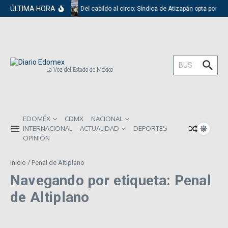
Saltar al contenido
ÚLTIMA HORA
Del cabildo al circo: Síndica de Atizapán opta por el
Buscar:
La Voz del Estado de México
EDOMÉX
CDMX
NACIONAL
INTERNACIONAL
ACTUALIDAD
DEPORTES
OPINIÓN
Inicio
/
Penal de Altiplano
Navegando por etiqueta: Penal
de Altiplano