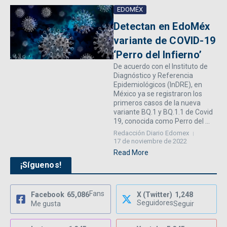
EDOMÉX
Detectan en EdoMéx
variante de COVID-19
‘Perro del Infierno’
De acuerdo con el Instituto de
Diagnóstico y Referencia
Epidemiológicos (InDRE), en
México ya se registraron los
primeros casos de la nueva
variante BQ.1 y BQ.1.1 de Covid
19, conocida como Perro del ...
Redacción Diario Edomex
17 de noviembre de 2022
Read More
¡Síguenos!
Fans
Facebook
65,086
X (Twitter)
1,248
Seguidores
Me gusta
Seguir