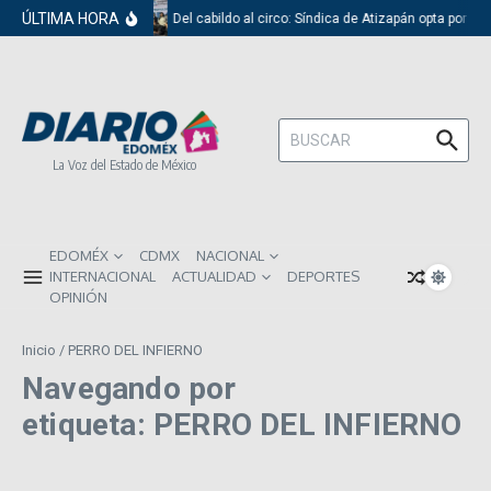
Saltar al contenido
ÚLTIMA HORA
Del cabildo al circo: Síndica de Atizapán opta por el
Buscar:
La Voz del Estado de México
EDOMÉX
CDMX
NACIONAL
INTERNACIONAL
ACTUALIDAD
DEPORTES
OPINIÓN
Inicio
/
PERRO DEL INFIERNO
Navegando por
etiqueta: PERRO DEL INFIERNO