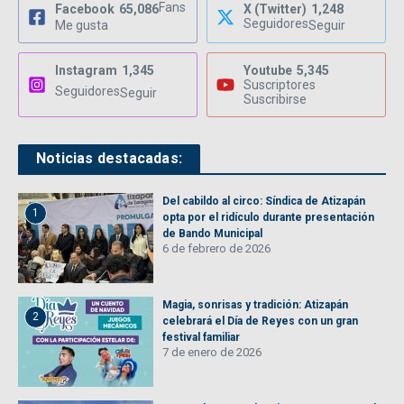
Fans
Facebook
65,086
X (Twitter)
1,248
Seguidores
Me gusta
Seguir
Instagram
1,345
Youtube
5,345
Suscriptores
Seguidores
Seguir
Suscribirse
Noticias destacadas:
Del cabildo al circo: Síndica de Atizapán
1
opta por el ridículo durante presentación
de Bando Municipal
6 de febrero de 2026
Magia, sonrisas y tradición: Atizapán
2
celebrará el Día de Reyes con un gran
festival familiar
7 de enero de 2026