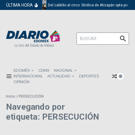
Saltar al contenido
ÚLTIMA HORA
Del cabildo al circo: Síndica de Atizapán opta por el
Buscar:
La Voz del Estado de México
EDOMÉX
CDMX
NACIONAL
INTERNACIONAL
ACTUALIDAD
DEPORTES
OPINIÓN
Inicio
/
PERSECUCIÓN
Navegando por
etiqueta: PERSECUCIÓN