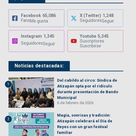
Facebook
65,086
X (Twitter)
1,248
Fans
Seguidores
Me gusta
Seguir
Instagram
1,345
Youtube
5,345
Suscriptores
Seguidores
Seguir
Suscribirse
Noticias destacadas:
Del cabildo al circo: Síndica de
1
Atizapán opta por el ridículo
durante presentación de Bando
Municipal
6 de febrero de 2026
Magia, sonrisas y tradición:
2
Atizapán celebrará el Día de
Reyes con un gran festival
familiar