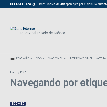
Saltar al contenido
ÚLTIMA HORA
Del cabildo al circo: Síndica de Atizapán opta por el ridículo durant
La Voz del Estado de México
EDOMÉX
CDMX
NACIONAL
INTERNACIONAL
ACTUA
Inicio
/
PISA
Navegando por etique
EDOMÉX