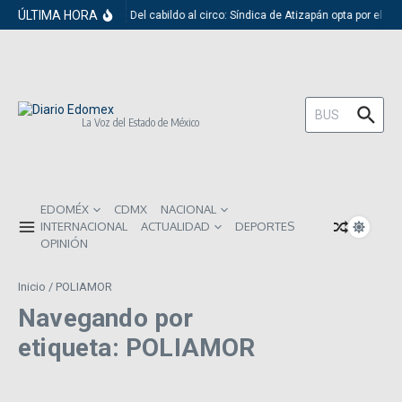
Saltar al contenido
ÚLTIMA HORA
Del cabildo al circo: Síndica de Atizapán opta por el r
Buscar:
La Voz del Estado de México
EDOMÉX
CDMX
NACIONAL
INTERNACIONAL
ACTUALIDAD
DEPORTES
OPINIÓN
Inicio
/
POLIAMOR
Navegando por
etiqueta: POLIAMOR