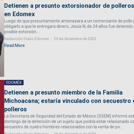
Detienen a presunto extorsionador de pollero
en Edomex
Luego de que presuntamente amenazara a un comerciante de pollo 
obligarlo a que le entregara dinero, Jesús N, de 24 años fue detenido
posible extorsión....
Redacción Diario Edomex
29 de diciembre de 2023
Read More
EDOMÉX
Detienen a presunto miembro de la Familia
Michoacana; estaría vinculado con secuestro 
polleros
La Secretaría de Seguridad del Estado de México (SSEM) informó es
domingo de la detención de un sujeto que podría estar relacionado co
secuestro de cuatro hombres relacionados con la venta de po...
Redacción Diario Edomex
26 de diciembre de 2023