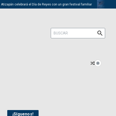
izapán celebrará el Día de Reyes con un gran festival familiar
Trump 
Buscar:
¡Síguenos!