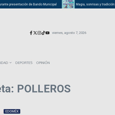
urante presentación de Bando Municipal
Magia, sonrisas y tradición: At
viernes, agosto 7, 2026
LIDAD
DEPORTES
OPINIÓN
eta: POLLEROS
EDOMÉX