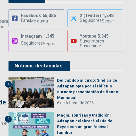
s
Facebook
65,086
X (Twitter)
1,248
Fans
Seguidores
Me gusta
Seguir
para
 por
Instagram
1,345
Youtube
5,345
Suscriptores
Seguidores
Seguir
Suscribirse
Noticias destacadas:
Del cabildo al circo: Síndica de
1
Atizapán opta por el ridículo
durante presentación de Bando
Municipal
de
6 de febrero de 2026
Magia, sonrisas y tradición:
te
2
Atizapán celebrará el Día de
n el
Reyes con un gran festival
familiar