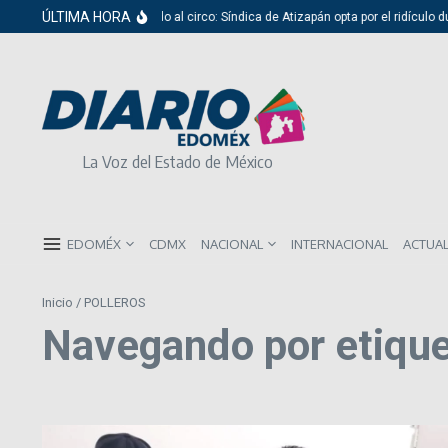
Saltar al contenido
ÚLTIMA HORA
Del cabildo al circo: Síndica de Atizapán opta por el ridículo d
La Voz del Estado de México
EDOMÉX
CDMX
NACIONAL
INTERNACIONAL
ACTUA
Inicio
/
POLLEROS
Navegando por etiqu